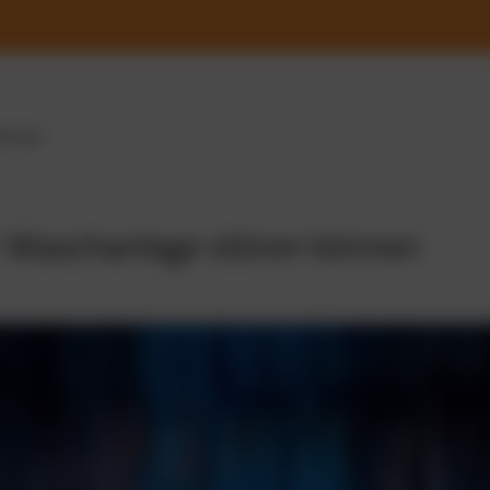
können
r Waschanlage stören können