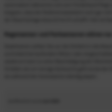
automatisch abbremst und vom Förderband fliegt u
langsam, dass der Notbremsassistent noch gar nich
der Waschanlage etwa 0,5 km/h schafft. Hier ist Deak
Regensensor und Parksensoren stören nu
Deaktivieren sollten Sie vor der Einfahrt in die W
zumindest bei laufendem Motor oder eingeschaltete
wiederum kann zu einer Beschädigung der Wischerb
Schäden als um nervige Geräusche geht es bei der De
sie während der Autowäsche ständig piepen.
Veröffentlicht am
2. Juni 2026