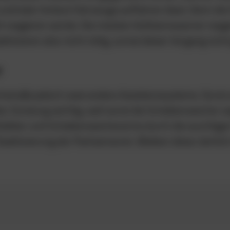
nd/oder hintere Fahrzeuge auffahren lässt. Denn di
t reagieren würde. Die meisten Kollisionswarner reag
tivieren also nicht nötig, zumal dieser Vorgang nicht 
r
aschstraße jedoch zwei andere Assistenzsysteme. Da is
r Zündung wichtig, weil sonst die Scheibenwischer w
lätter und Scheibenwischerarme durch die wuchtige
aktivierung der Parksensoren. Bleiben diese nämlich i