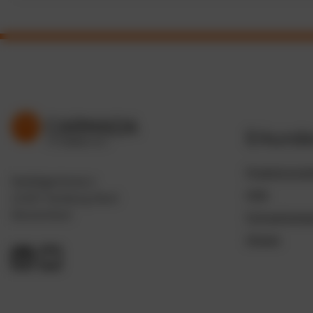
Erkund
Produktvorste
Deelbögenkamp 4
Hilfe
22297 Hamburg-Nord
Deutschland
Fuhrparkwiss
Glossar