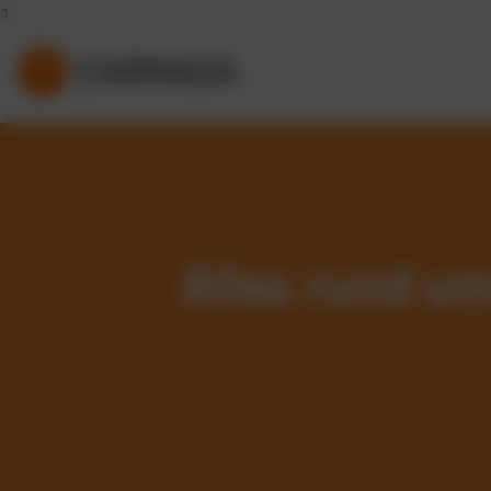
1
Alles rund u