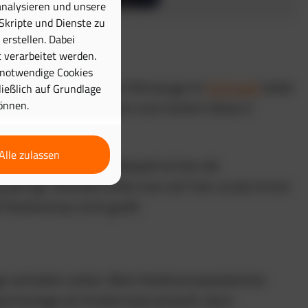
analysieren und unsere
 Skripte und Dienste zu
erstellen. Dabei
 verarbeitet werden.
 notwendige Cookies
h läuft es für moderne Fahrzeuge im
Fuhrpark
leider
hließlich auf Grundlage
önnen.
zsysteme. So hilfreich und nützlich diese in
e als Ballast.
Alle zulassen
ben kann. Bestes Beispiel ist hier die
springt. Deshalb sollte man sich hier vorab immer
Parkbremse nicht greift.
age verhalten sollen. Beim Notbremsassistenten
chanlage als Hindernisse einstuft, dann