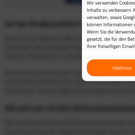
Wir verwenden Cookies 
Inhalte zu verbessern. 
verwalten, sowie Googl
Auf der Straße praktisch, in der Waschstr
können Informationen ü
Wenn Sie die Verwendun
Einfach in die Waschstraße fahren und sich hinterh
gesetzt, die für den Be
Ihrer freiwilligen Einwi
nicht mehr. Denn sie haben etwas, was einerseits gu
diversen Situationen im Straßenverkehr sein können,
Ablehnen
Denn dort spulen sie dann mitunter automatisch ein
automatische Parkbremse, die im schlimmsten Fall 
informieren, ob beim eigenen Fahrzeugmodell der Mo
Wie soll man mit dem Notbremsassistent
Aber auch bei weiteren Assistenzsysteme rätseln Au
muss man sich in der Regel keine Sorgen machen, d