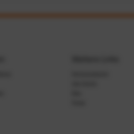
en
Weitere Links
llung
Partnerprogramm
User Stories
en
Blog
Presse