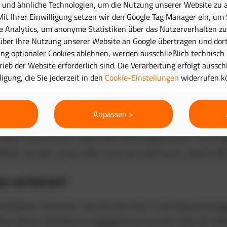
und ähnliche Technologien, um die Nutzung unserer Website zu 
Mit Ihrer Einwilligung setzen wir den Google Tag Manager ein, um
e Analytics, um anonyme Statistiken über das Nutzerverhalten zu 
aße schwierig
ber Ihre Nutzung unserer Website an Google übertragen und dort
g optionaler Cookies ablehnen, werden ausschließlich technisch
er über ein sauberes Fahrzeug freuen? Ganz so einfac
trieb der Website erforderlich sind. Die Verarbeitung erfolgt aussc
lligung, die Sie jederzeit in den
Cookie-Einstellungen
widerrufen k
t, andererseits aber auch nervig werden kann: Assisten
 so sehr erweisen sie sich teilweise in der Waschstraß
Anpassen >
 Programm ab, das sogar richtig teure Folgeschäden ha
dazu führen kann, dass das Fahrzeug aus der Führung 
tor an sein muss oder auch aus sein kann, damit die 
en verfahren?
tofahrer mitunter, wie sie sich hier in der Waschanl
ass dieser Assistent entgegenkommende Teile der Was