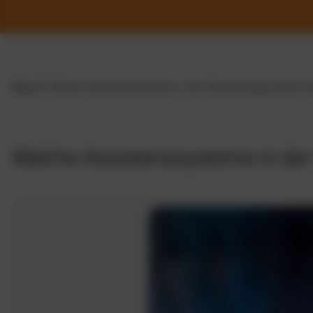
Blog
Welche Assistenzsysteme in der Waschanlage stören 
Welche Assistenzsysteme in de