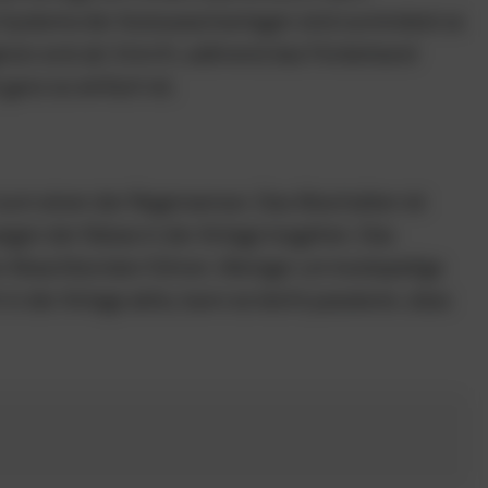
e Systeme der Autowaschanlagen sind zumindest so
ieren erst ab 3 km/h, während das Förderband
ganz so einfach ist.
t zum einen der Regensensor. Das Abschalten ist
egen der Nässe in der Anlage losgehen. Das
n Waschbürsten führen. Weniger um kostspielige
n der Anlage aktiv, kann es leicht passieren, dass