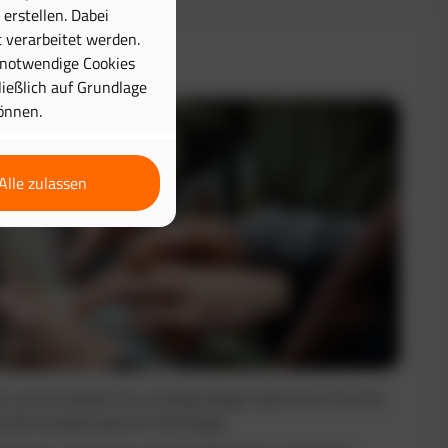
erstellen. Dabei
 verarbeitet werden.
& Disposition
 notwendige Cookies
hließlich auf Grundlage
önnen.
Alle zulassen
nt und vermeiden Sie unnötige Wege. Optimieren Sie Ihre
e die Auslastung Ihrer Fahrzeuge.