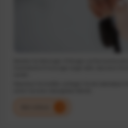
Behalten Sie Wartungen, Prüfungen und Serviceintervalle j
Automatische Erinnerungen sorgen dafür, dass keine Term
werden.
Reduzieren Sie Ausfälle, verlängern Sie die Lebensdauer I
sichern Sie einen reibungslosen Betrieb.
Mehr erfahren