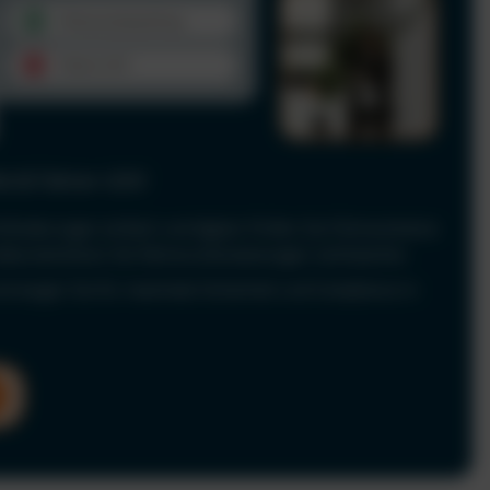
le & Fahrer-UVV
Anforderungen einfach und digital. Prüfen Sie Führerscheine
 dokumentieren Sie Fahrerunterweisungen rechtssicher.
nd sorgen Sie für maximale Sicherheit und Compliance in