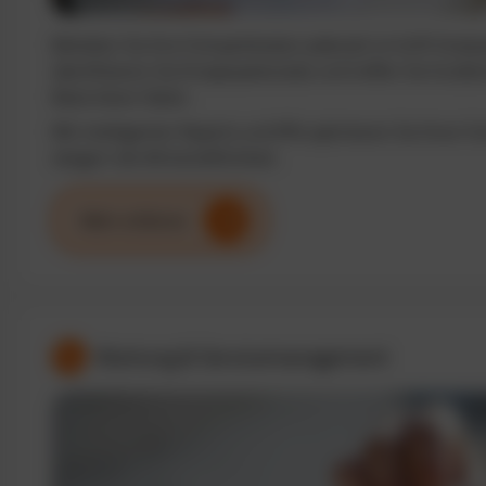
Behalten Sie Ihre Fuhrparkkosten jederzeit im Griff. Analy
identifizieren Sie Einsparpotenziale und treffen Sie fundi
Basis klarer Daten.
Mit intelligenten Reports und KPIs optimieren Sie Ihren F
steigern die Wirtschaftlichkeit.
Mehr erfahren
Wartung & Servicemanagement