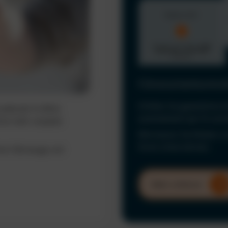
Führerscheinkontrol
Erfüllen Sie gesetzliche 
ederzeit im Blick.
automatisiert per KI und
ine mehr verpasst
Minimieren Sie Risiken u
Ihrem Unternehmen.
hrer Fahrzeuge und
Mehr erfahren