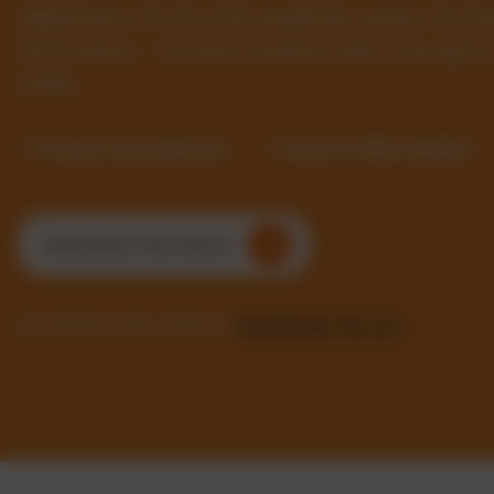
Digitalisieren Sie Ihre Fahrzeugflotte, senken Sie 
Sie Prozesse – mit einer intuitiven SaaS-Lösung f
Größe.
✓ Prozesse automatisieren
✓ Kosten im Blick behalten
Kostenlosen Test starten
Sie möchten mehr erfahren?
Kontaktieren Sie uns!