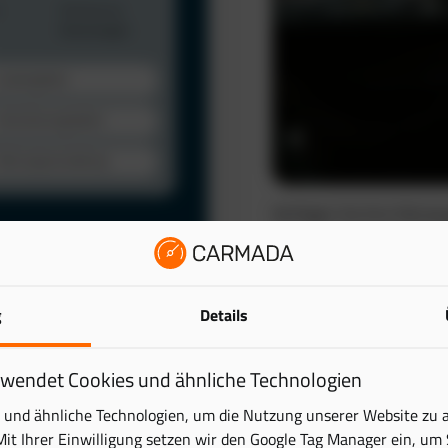
Verfolgen Sie Ihre Fahrze
automatisch. So schaffen 
wertvolle Zeit.
Das elektronische Fahrten
lattform. Behalten Sie
g
Details
reduziert den administra
ick – übersichtlich und
Mehr erfahren
rwendet Cookies und ähnliche Technologien
tung digital und sparen
und ähnliche Technologien, um die Nutzung unserer Website zu 
Mit Ihrer Einwilligung setzen wir den Google Tag Manager ein, um