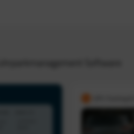
 Fuhrparkmanagement Software
GPS-Tracking &