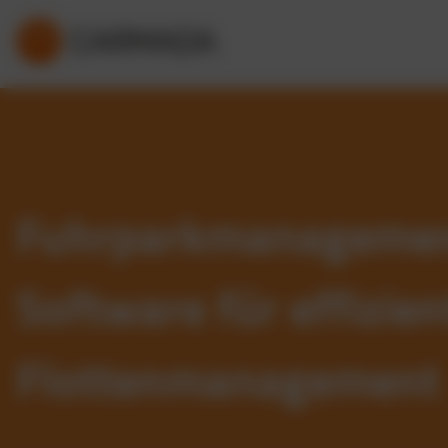
Fuhrparkmanageme
Software für effizien
Flottenmanagement