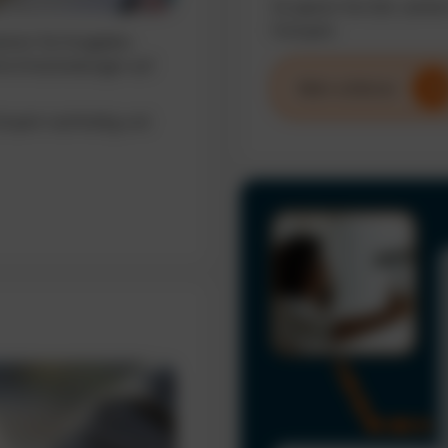
So sparen Sie Zeit, senke
Fuhrpark.
sieren Sie Ausgaben,
erte Entscheidungen auf
Mehr erfahren
uhrpark nachhaltig und