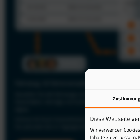
Fahrzeug- & Fahrerverwaltung
Verwalten Sie alle Fahrzeuge und Fahrer zentral in einer P
Zustimmun
Stammdaten, Verträge und Zuständigkeiten jederzeit im Bl
digital.
Diese Webseite ve
Schluss mit Excel: Automatisieren Sie Ihre Fuhrparkverwal
Sie wertvolle Zeit im Tagesgeschäft.
Wir verwenden Cookies 
Inhalte zu verbessern. 