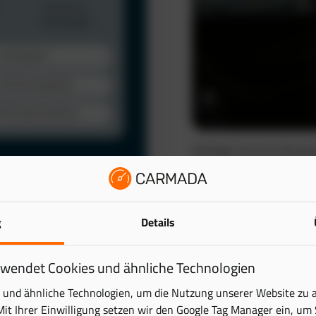
Verfolgen Sie Ihre Fahrze
automatisch. So schaffen 
wertvolle Zeit.
Das elektronische Fahrten
lattform. Behalten Sie
g
Details
reduziert den administra
ick – übersichtlich und
Mehr erfahren
rwendet Cookies und ähnliche Technologien
tung digital und sparen
und ähnliche Technologien, um die Nutzung unserer Website zu 
Mit Ihrer Einwilligung setzen wir den Google Tag Manager ein, um