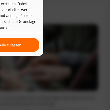
erstellen. Dabei
 verarbeitet werden.
& Disposition
 notwendige Cookies
hließlich auf Grundlage
önnen.
Alle zulassen
nt und vermeiden Sie unnötige Wege. Optimieren Sie Ihre
e die Auslastung Ihrer Fahrzeuge.