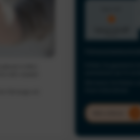
Führerscheinkontrol
Erfüllen Sie gesetzliche 
ederzeit im Blick.
automatisiert per KI und
ine mehr verpasst
Minimieren Sie Risiken u
Ihrem Unternehmen.
hrer Fahrzeuge und
Mehr erfahren