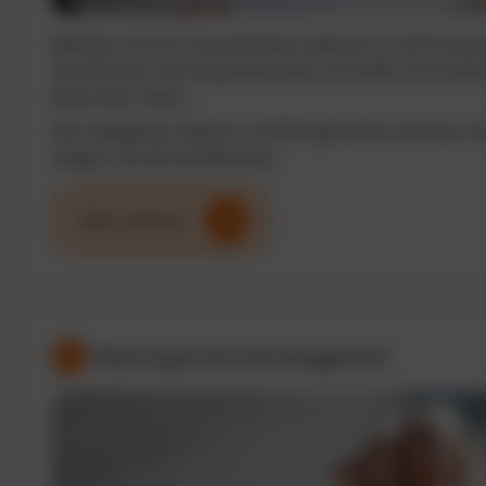
Behalten Sie Ihre Fuhrparkkosten jederzeit im Griff. Analy
identifizieren Sie Einsparpotenziale und treffen Sie fundi
Basis klarer Daten.
Mit intelligenten Reports und KPIs optimieren Sie Ihren F
steigern die Wirtschaftlichkeit.
Mehr erfahren
Wartung & Servicemanagement