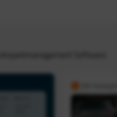
 Fuhrparkmanagement Software
GPS-Tracking &