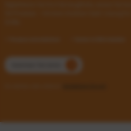
Digitalisieren Sie Ihre Fahrzeugflotte, senken Sie 
Sie Prozesse – mit einer intuitiven SaaS-Lösung f
Größe.
✓ Prozesse automatisieren
✓ Kosten im Blick behalten
Kostenlosen Test starten
Sie möchten mehr erfahren?
Kontaktieren Sie uns!