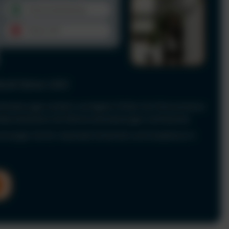
le & Fahrer-UVV
Anforderungen einfach und digital. Prüfen Sie Führerscheine
 dokumentieren Sie Fahrerunterweisungen rechtssicher.
nd sorgen Sie für maximale Sicherheit und Compliance in