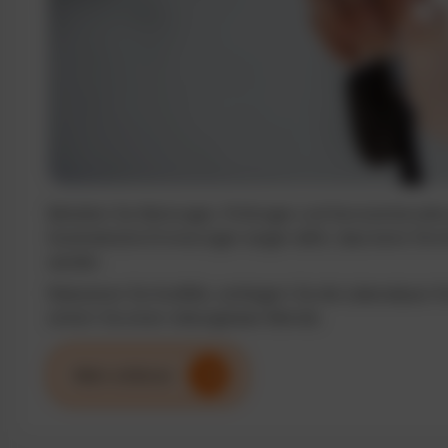
Behalten Sie Wartungen, Prüfungen und Serviceintervalle j
Automatische Erinnerungen sorgen dafür, dass keine Term
werden.
Reduzieren Sie Ausfälle, verlängern Sie die Lebensdauer I
sichern Sie einen reibungslosen Betrieb.
Mehr erfahren