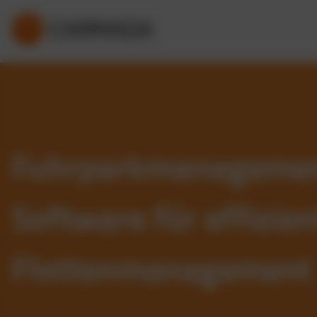
Fuhrparkmanageme
Software für effizien
Flottenmanagement