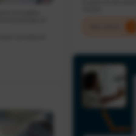
So sparen Sie Zeit, senke
Fuhrpark.
sieren Sie Ausgaben,
erte Entscheidungen auf
Mehr erfahren
uhrpark nachhaltig und