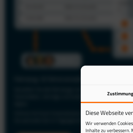
Fahrzeug- & Fahrerverwaltung
Verwalten Sie alle Fahrzeuge und Fahrer zentral in einer P
Zustimmun
Stammdaten, Verträge und Zuständigkeiten jederzeit im Bl
digital.
Diese Webseite ve
Schluss mit Excel: Automatisieren Sie Ihre Fuhrparkverwal
Sie wertvolle Zeit im Tagesgeschäft.
Wir verwenden Cookies 
Inhalte zu verbessern. 