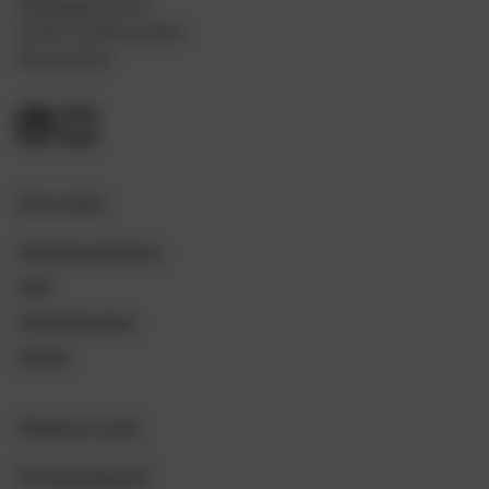
Deelbögenkamp 4
22297 Hamburg-Nord
Deutschland
Erkunden
Produktvorstellung
Hilfe
Fuhrparkwissen
Glossar
Weitere Links
Partnerprogramm