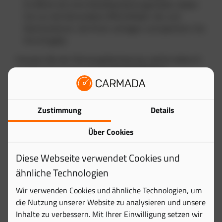
Es öffnet sich eine Detailbearbeitungsmaske. Geben
Sie nun die Fahrerdaten (Pflichtfelder: Vor-und
Nachname) ein, die Ihnen vorliegen und speichern Sie
Ihre Eingabe.
Hinweis: Bei der Fahrzeugüberlassung, welche dadurch
erstellt wird, muss noch ein
Annahmedatum
eingetragen werden.
Zustimmung
Details
Fuhrpark
Weisen Sie dem Fahrzeug einen in CARMADA
Über Cookies
angelegten Fuhrpark zu.
Diese Webseite verwendet Cookies und
Fahrzeughalter
ähnliche Technologien
Wählen Sie eine im CARMADA-System angelegte Firma
aus, zudem das Fahrzeug gehören soll.
Wir verwenden Cookies und ähnliche Technologien, um
die Nutzung unserer Website zu analysieren und unsere
Status
Inhalte zu verbessern. Mit Ihrer Einwilligung setzen wir