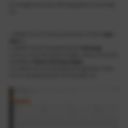
Zur Anlage eines neuen Fahrzeugs gehen Sie wie folgt
vor:
1. Melden Sie sich auf der persönlichen Firmen-
Login-
Seite
an.
2. Wählen Sie den Navigationspunkt
Fahrzeuge
3. Um ein neues Fahrzeug anzulegen, klicken Sie auf die
Schaltfläche
Neues Fahrzeug anlegen
4. Es öffnet sich eine Detailbearbeitungsmaske. Füllen
Sie nun die gewünschten Formularfelder aus.