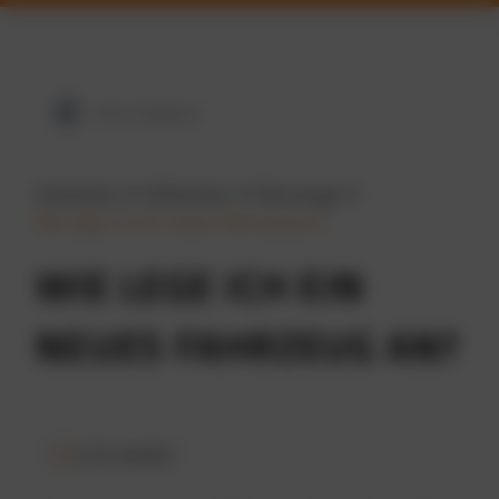
View Categories
Startseite
Hilfeseiten
Fahrzeuge
Wie lege ich ein neues Fahrzeug an?
WIE LEGE ICH EIN
NEUES FAHRZEUG AN?
2 min Lesezeit