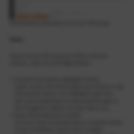
Detailbearbeitungsmaske eines neuen Fahrzeugs
Fahrer
Soweit Sie dem Fahrzeug einen Fahrer zuordnen
möchten, haben Sie zwei Möglichkeiten:
Auswahl eines bereits angelegten Fahrers
Tippen Sie die ersten Buchstaben eines Fahrers in das
Formularfeld „Fahrer“ ein. CARMADA zeigt Ihnen
dann eine Auswahlliste mit Übereinstimmungen zu
Ihrer Eingabe an. Wählen Sie einen Fahrer aus.
Neuen Fahrerdatensatz erstellen
Um einen neuen Fahrerdatensatz zu erstellen klicken
Sie die Schaltfläche „Neuen Fahrer anlegen“.