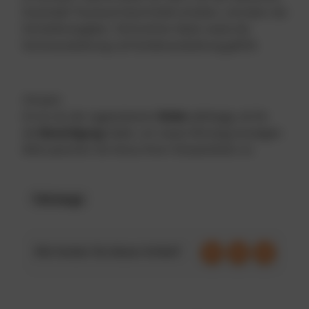
Automobil Treuhand Hand GmbH erhalten, sind dann die
Herstellerangaben, Technischen Daten sowie die
Serienausstattung und Sonderausstattung gefüllt.
Hinweis
Es ist von der zugewiesenen
Rollen
abhängig, ob Sie
die
Berechtigung
haben, ein neues Fahrzeug anzulegen.
Bitte sprechen Sie hierzu Ihren Fuhrparkleiter an.
Fahrzeuge
Wie fanden Sie diesen Artikel?