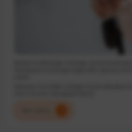
Behalten Sie Wartungen, Prüfungen und Serviceintervalle j
Automatische Erinnerungen sorgen dafür, dass keine Term
werden.
Reduzieren Sie Ausfälle, verlängern Sie die Lebensdauer I
sichern Sie einen reibungslosen Betrieb.
Mehr erfahren