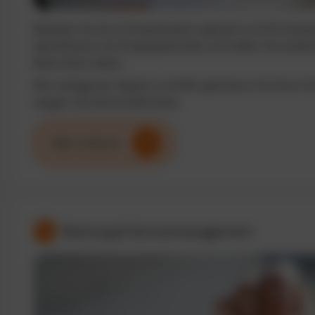
Behalten Sie Ihre Fuhrparkkosten jederzeit im Griff. Analy
identifizieren Sie Einsparpotenziale und treffen Sie fundi
Basis klarer Daten.
Mit intelligenten Reports und KPIs optimieren Sie Ihren F
steigern die Wirtschaftlichkeit.
Mehr erfahren
Wartung & Servicemanagement