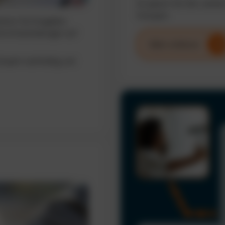
So sparen Sie Zeit, senke
Fuhrpark.
sieren Sie Ausgaben,
erte Entscheidungen auf
Mehr erfahren
uhrpark nachhaltig und