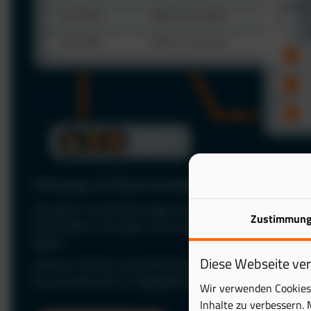
Fahrzeug- & Fahrerverwaltung
Verwalten Sie alle Fahrzeuge und Fahrer zentral in einer P
Zustimmun
Stammdaten, Verträge und Zuständigkeiten jederzeit im Bl
digital.
Diese Webseite ve
Schluss mit Excel: Automatisieren Sie Ihre Fuhrparkverwal
Sie wertvolle Zeit im Tagesgeschäft.
Wir verwenden Cookies 
Inhalte zu verbessern. 