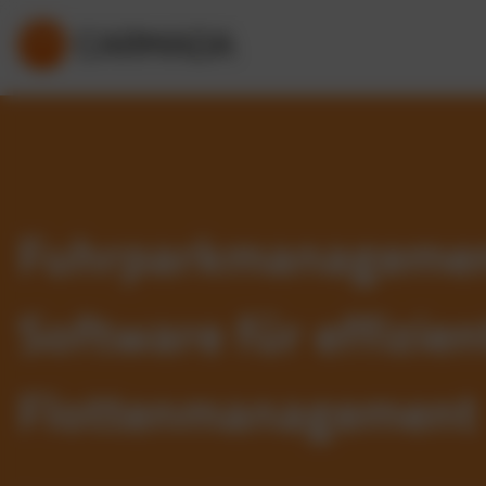
Fuhrparkmanageme
Software für effizien
Flottenmanagement