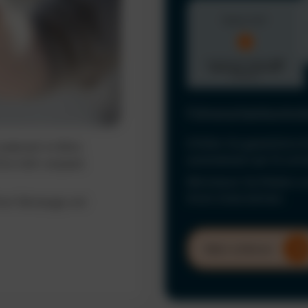
Führerscheinkontrol
Erfüllen Sie gesetzliche 
ederzeit im Blick.
automatisiert per KI und
ine mehr verpasst
Minimieren Sie Risiken u
Ihrem Unternehmen.
hrer Fahrzeuge und
Mehr erfahren