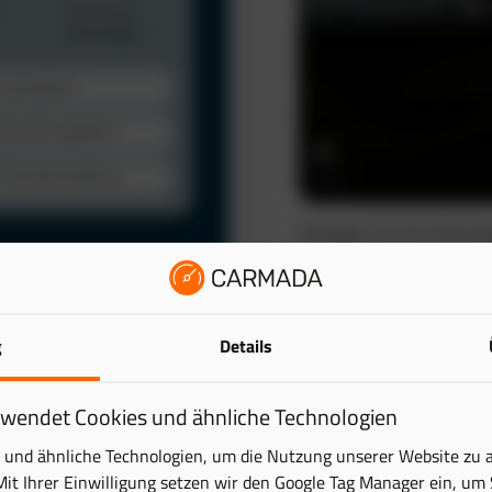
Verfolgen Sie Ihre Fahrze
automatisch. So schaffen 
wertvolle Zeit.
Das elektronische Fahrten
lattform. Behalten Sie
g
Details
reduziert den administra
ick – übersichtlich und
Mehr erfahren
rwendet Cookies und ähnliche Technologien
tung digital und sparen
und ähnliche Technologien, um die Nutzung unserer Website zu 
Mit Ihrer Einwilligung setzen wir den Google Tag Manager ein, um