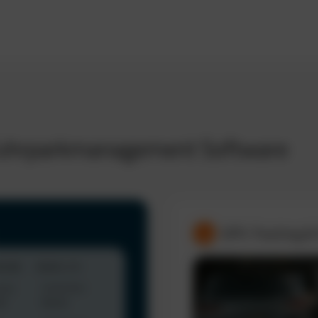
 Fuhrparkmanagement Software
GPS-Tracking &