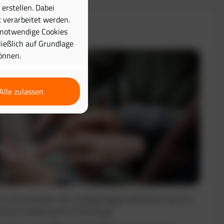
erstellen. Dabei
 verarbeitet werden.
& Disposition
 notwendige Cookies
hließlich auf Grundlage
önnen.
Alle zulassen
nt und vermeiden Sie unnötige Wege. Optimieren Sie Ihre
e die Auslastung Ihrer Fahrzeuge.