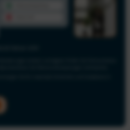
le & Fahrer-UVV
Anforderungen einfach und digital. Prüfen Sie Führerscheine
 dokumentieren Sie Fahrerunterweisungen rechtssicher.
nd sorgen Sie für maximale Sicherheit und Compliance in