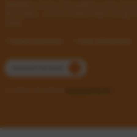
Digitalisieren Sie Ihre Fahrzeugflotte, senken Sie 
Sie Prozesse – mit einer intuitiven SaaS-Lösung f
Größe.
✓ Prozesse automatisieren
✓ Kosten im Blick behalten
Kostenlosen Test starten
Sie möchten mehr erfahren?
Kontaktieren Sie uns!