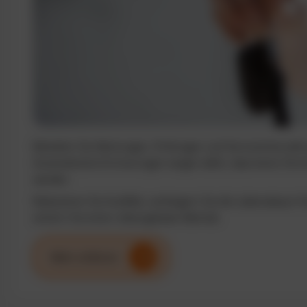
Behalten Sie Wartungen, Prüfungen und Serviceintervalle j
Automatische Erinnerungen sorgen dafür, dass keine Term
werden.
Reduzieren Sie Ausfälle, verlängern Sie die Lebensdauer I
sichern Sie einen reibungslosen Betrieb.
Mehr erfahren