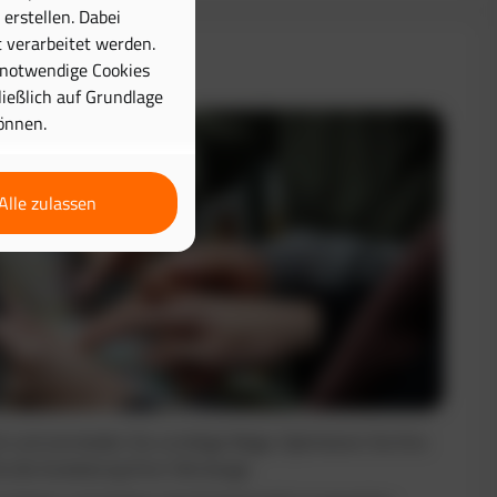
erstellen. Dabei
 verarbeitet werden.
& Disposition
 notwendige Cookies
hließlich auf Grundlage
önnen.
Alle zulassen
nt und vermeiden Sie unnötige Wege. Optimieren Sie Ihre
e die Auslastung Ihrer Fahrzeuge.