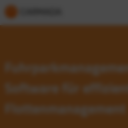
Fuhrparkmanageme
Software für effizien
Flottenmanagement