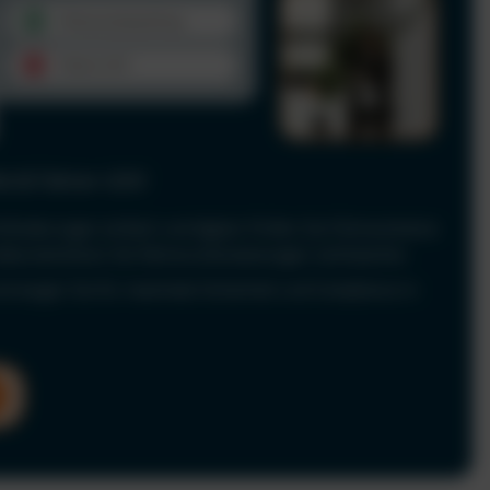
le & Fahrer-UVV
Anforderungen einfach und digital. Prüfen Sie Führerscheine
 dokumentieren Sie Fahrerunterweisungen rechtssicher.
nd sorgen Sie für maximale Sicherheit und Compliance in