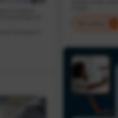
So sparen Sie Zeit, senke
Fuhrpark.
sieren Sie Ausgaben,
erte Entscheidungen auf
Mehr erfahren
uhrpark nachhaltig und