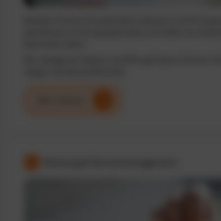
Behalten Sie Ihre Fuhrparkkosten jederzeit im Griff. Analy
identifizieren Sie Einsparpotenziale und treffen Sie fundi
Basis klarer Daten.
Mit intelligenten Reports und KPIs optimieren Sie Ihren F
steigern die Wirtschaftlichkeit.
Mehr erfahren
Wartung & Servicemanagement