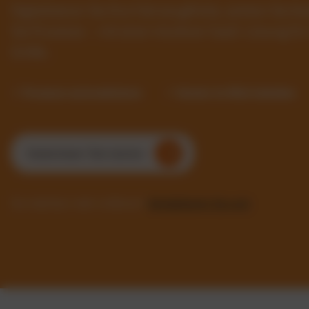
Digitalisieren Sie Ihre Fahrzeugflotte, senken Sie 
Sie Prozesse – mit einer intuitiven SaaS-Lösung f
Größe.
✓ Prozesse automatisieren
✓ Kosten im Blick behalten
Kostenlosen Test starten
Sie möchten mehr erfahren?
Kontaktieren Sie uns!