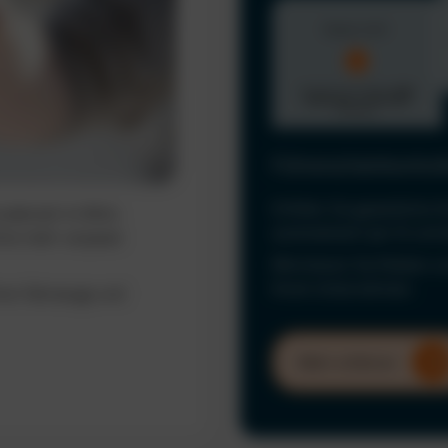
Führerscheinkontrol
Erfüllen Sie gesetzliche 
ederzeit im Blick.
automatisiert per KI und
ine mehr verpasst
Minimieren Sie Risiken u
Ihrem Unternehmen.
hrer Fahrzeuge und
Mehr erfahren