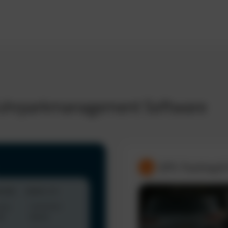
 Fuhrparkmanagement Software
GPS-Tracking &