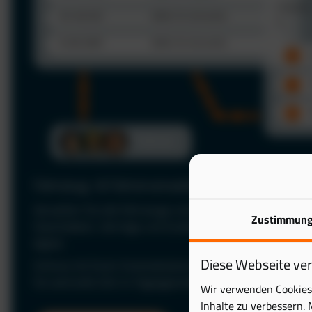
Fahrzeug- & Fahrerverwaltung
Verwalten Sie alle Fahrzeuge und Fahrer zentral in einer P
Zustimmun
Stammdaten, Verträge und Zuständigkeiten jederzeit im Bl
digital.
Diese Webseite ve
Schluss mit Excel: Automatisieren Sie Ihre Fuhrparkverwal
Sie wertvolle Zeit im Tagesgeschäft.
Wir verwenden Cookies 
Inhalte zu verbessern. 