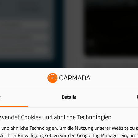
Verfolgen Sie Ihre Fahrze
automatisch. So schaffen 
wertvolle Zeit.
Das elektronische Fahrten
lattform. Behalten Sie
g
Details
reduziert den administra
ick – übersichtlich und
Mehr erfahren
rwendet Cookies und ähnliche Technologien
tung digital und sparen
und ähnliche Technologien, um die Nutzung unserer Website zu 
Mit Ihrer Einwilligung setzen wir den Google Tag Manager ein, um