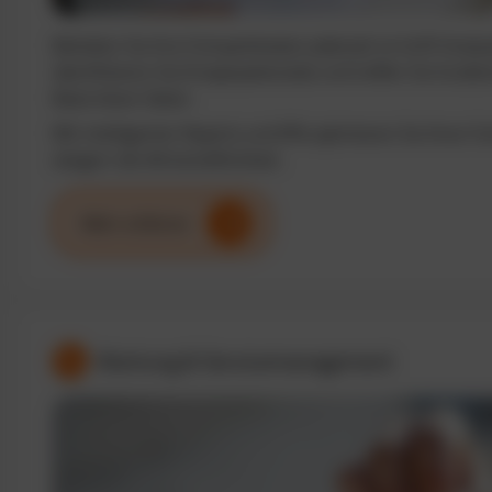
Behalten Sie Ihre Fuhrparkkosten jederzeit im Griff. Analy
identifizieren Sie Einsparpotenziale und treffen Sie fundi
Basis klarer Daten.
Mit intelligenten Reports und KPIs optimieren Sie Ihren F
steigern die Wirtschaftlichkeit.
Mehr erfahren
Wartung & Servicemanagement