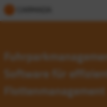
Fuhrparkmanageme
Software für effizien
Flottenmanagement