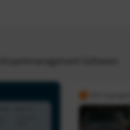
 Fuhrparkmanagement Software
GPS-Tracking &