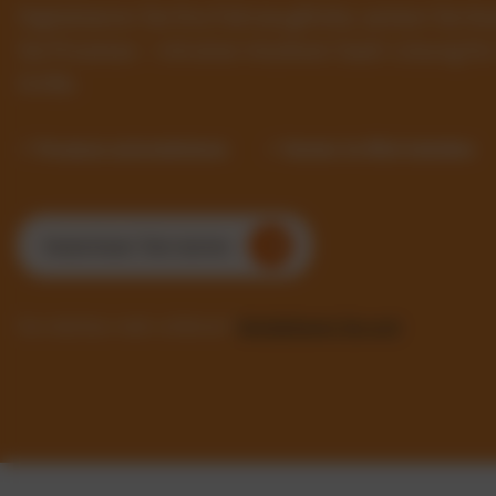
Digitalisieren Sie Ihre Fahrzeugflotte, senken Sie 
Sie Prozesse – mit einer intuitiven SaaS-Lösung f
Größe.
✓ Prozesse automatisieren
✓ Kosten im Blick behalten
Kostenlosen Test starten
Sie möchten mehr erfahren?
Kontaktieren Sie uns!