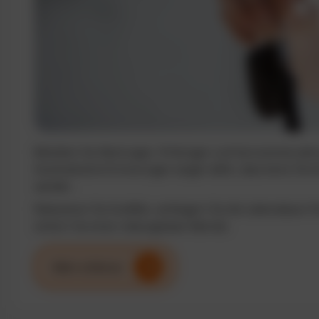
Behalten Sie Wartungen, Prüfungen und Serviceintervalle j
Automatische Erinnerungen sorgen dafür, dass keine Term
werden.
Reduzieren Sie Ausfälle, verlängern Sie die Lebensdauer I
sichern Sie einen reibungslosen Betrieb.
Mehr erfahren