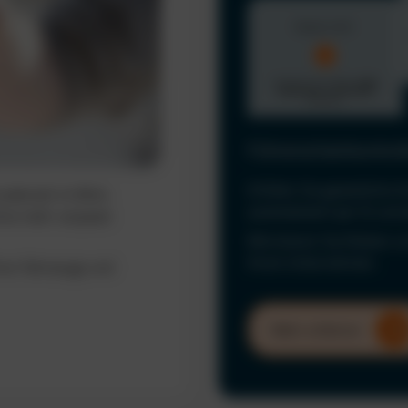
Führerscheinkontrol
Erfüllen Sie gesetzliche 
ederzeit im Blick.
automatisiert per KI und
ine mehr verpasst
Minimieren Sie Risiken u
Ihrem Unternehmen.
hrer Fahrzeuge und
Mehr erfahren