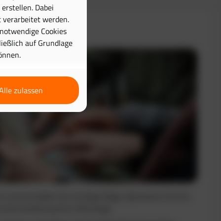
erstellen. Dabei
 verarbeitet werden.
& Disposition
 notwendige Cookies
hließlich auf Grundlage
önnen.
Alle zulassen
nt und vermeiden Sie unnötige Wege. Optimieren Sie Ihre
e die Auslastung Ihrer Fahrzeuge.