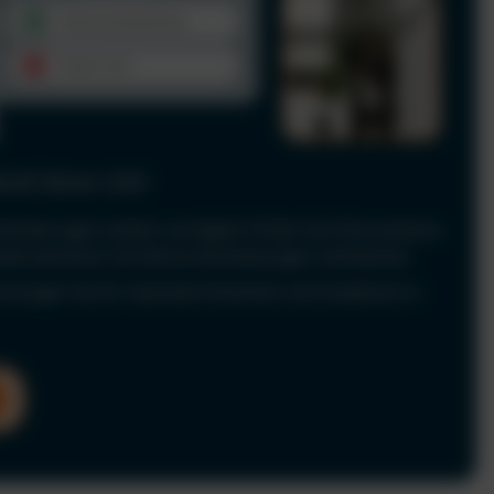
le & Fahrer-UVV
Anforderungen einfach und digital. Prüfen Sie Führerscheine
 dokumentieren Sie Fahrerunterweisungen rechtssicher.
nd sorgen Sie für maximale Sicherheit und Compliance in