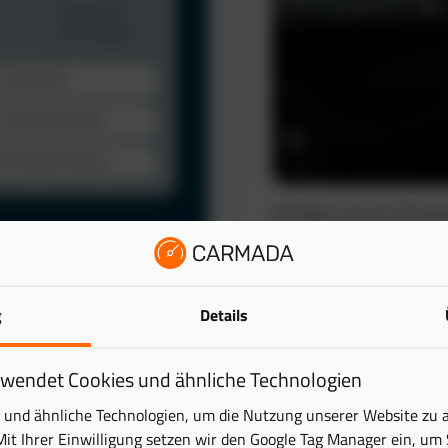
Verfolgen Sie Ihre Fahrze
automatisch. So schaffen 
wertvolle Zeit.
Das elektronische Fahrten
lattform. Behalten Sie
g
Details
reduziert den administra
ick – übersichtlich und
Mehr erfahren
rwendet Cookies und ähnliche Technologien
tung digital und sparen
und ähnliche Technologien, um die Nutzung unserer Website zu 
Mit Ihrer Einwilligung setzen wir den Google Tag Manager ein, um