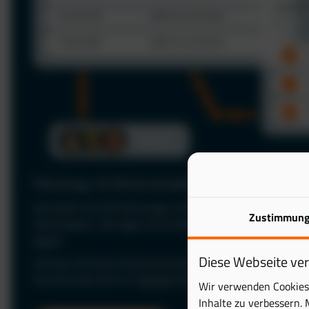
Fahrzeug- & Fahrerverwaltung
Verwalten Sie alle Fahrzeuge und Fahrer zentral in einer P
Zustimmun
Stammdaten, Verträge und Zuständigkeiten jederzeit im Bl
digital.
Diese Webseite ve
Schluss mit Excel: Automatisieren Sie Ihre Fuhrparkverwal
Sie wertvolle Zeit im Tagesgeschäft.
Wir verwenden Cookies 
Inhalte zu verbessern. 