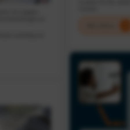
So sparen Sie Zeit, senke
Fuhrpark.
sieren Sie Ausgaben,
erte Entscheidungen auf
Mehr erfahren
uhrpark nachhaltig und