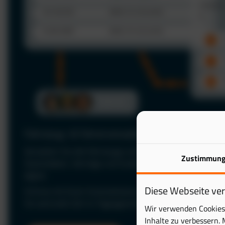
Fahrzeug- & Fahrerverwaltung
Verwalten Sie alle Fahrzeuge und Fahrer zentral in einer P
Zustimmun
Stammdaten, Verträge und Zuständigkeiten jederzeit im Bl
digital.
Diese Webseite ve
Schluss mit Excel: Automatisieren Sie Ihre Fuhrparkverwal
Sie wertvolle Zeit im Tagesgeschäft.
Wir verwenden Cookies 
Inhalte zu verbessern. 