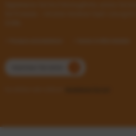
Digitalisieren Sie Ihre Fahrzeugflotte, senken Sie 
Sie Prozesse – mit einer intuitiven SaaS-Lösung f
Größe.
✓ Prozesse automatisieren
✓ Kosten im Blick behalten
Kostenlosen Test starten
Sie möchten mehr erfahren?
Kontaktieren Sie uns!