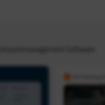
 Fuhrparkmanagement Software
GPS-Tracking &