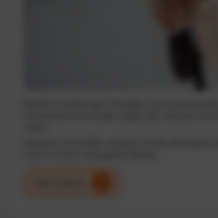
Behalten Sie Wartungen, Prüfungen und Serviceintervalle j
Automatische Erinnerungen sorgen dafür, dass keine Term
werden.
Reduzieren Sie Ausfälle, verlängern Sie die Lebensdauer I
sichern Sie einen reibungslosen Betrieb.
Mehr erfahren