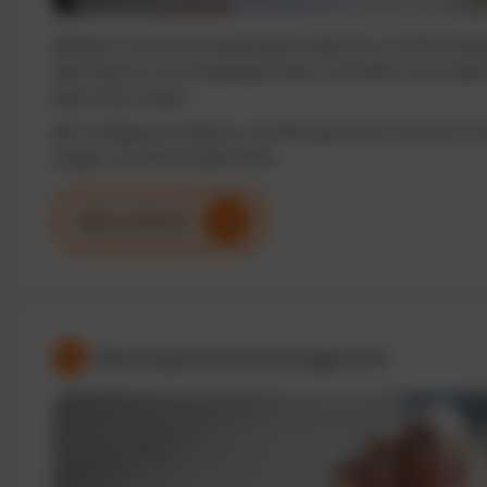
Behalten Sie Ihre Fuhrparkkosten jederzeit im Griff. Analy
identifizieren Sie Einsparpotenziale und treffen Sie fundi
Basis klarer Daten.
Mit intelligenten Reports und KPIs optimieren Sie Ihren F
steigern die Wirtschaftlichkeit.
Mehr erfahren
Wartung & Servicemanagement