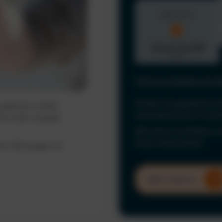
Führerscheinkontrol
Erfüllen Sie gesetzliche 
ederzeit im Blick.
automatisiert per KI und
ine mehr verpasst
Minimieren Sie Risiken u
Ihrem Unternehmen.
hrer Fahrzeuge und
Mehr erfahren