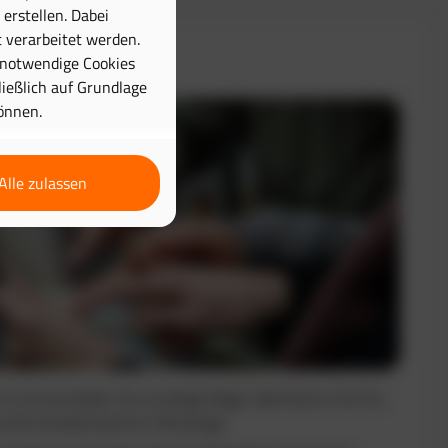
erstellen. Dabei
 verarbeitet werden.
& Disposition
 notwendige Cookies
hließlich auf Grundlage
önnen.
Alle zulassen
nt und vermeiden Sie unnötige Wege. Optimieren Sie Ihre
e die Auslastung Ihrer Fahrzeuge.