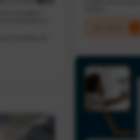
So sparen Sie Zeit, senke
Fuhrpark.
sieren Sie Ausgaben,
erte Entscheidungen auf
Mehr erfahren
uhrpark nachhaltig und