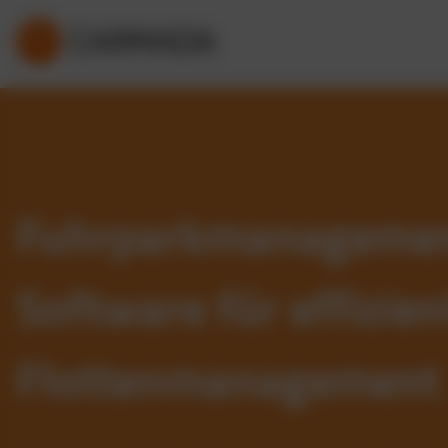
Fuhrparkmanageme
Software für effizien
Flottenmanagement