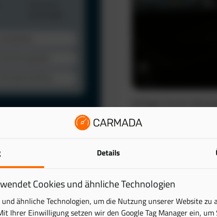
Verfolgen Sie Ihre Fahrze
automatisch. So schaffen 
wertvolle Zeit.
Das elektronische Fahrten
lattform. Behalten Sie
g
Details
reduziert den administra
ick – übersichtlich und
Mehr erfahren
rwendet Cookies und ähnliche Technologien
tung digital und sparen
und ähnliche Technologien, um die Nutzung unserer Website zu 
Mit Ihrer Einwilligung setzen wir den Google Tag Manager ein, um