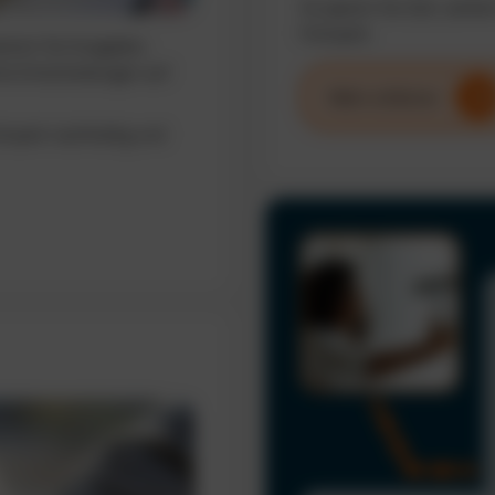
So sparen Sie Zeit, senke
Fuhrpark.
sieren Sie Ausgaben,
erte Entscheidungen auf
Mehr erfahren
uhrpark nachhaltig und