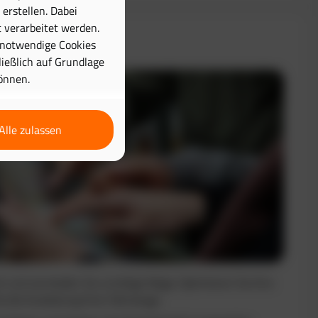
erstellen. Dabei
 verarbeitet werden.
& Disposition
 notwendige Cookies
hließlich auf Grundlage
önnen.
Alle zulassen
nt und vermeiden Sie unnötige Wege. Optimieren Sie Ihre
e die Auslastung Ihrer Fahrzeuge.