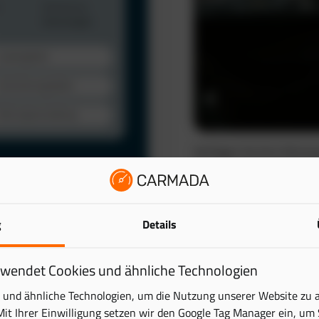
Verfolgen Sie Ihre Fahrze
automatisch. So schaffen 
wertvolle Zeit.
Das elektronische Fahrten
lattform. Behalten Sie
g
Details
reduziert den administra
ick – übersichtlich und
Mehr erfahren
rwendet Cookies und ähnliche Technologien
tung digital und sparen
und ähnliche Technologien, um die Nutzung unserer Website zu 
Mit Ihrer Einwilligung setzen wir den Google Tag Manager ein, um