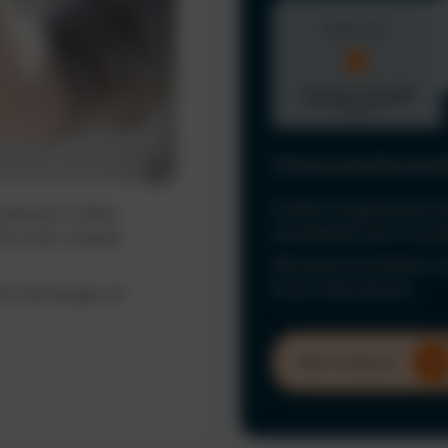
Führerscheinkontrol
Erfüllen Sie gesetzliche 
ederzeit im Blick.
automatisiert per KI und
ine mehr verpasst
Minimieren Sie Risiken u
Ihrem Unternehmen.
hrer Fahrzeuge und
Mehr erfahren