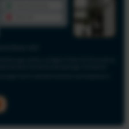
le & Fahrer-UVV
Anforderungen einfach und digital. Prüfen Sie Führerscheine
 dokumentieren Sie Fahrerunterweisungen rechtssicher.
nd sorgen Sie für maximale Sicherheit und Compliance in