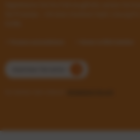
Digitalisieren Sie Ihre Fahrzeugflotte, senken Sie 
Sie Prozesse – mit einer intuitiven SaaS-Lösung f
Größe.
✓ Prozesse automatisieren
✓ Kosten im Blick behalten
Kostenlosen Test starten
Sie möchten mehr erfahren?
Kontaktieren Sie uns!