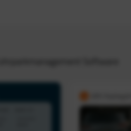
 Fuhrparkmanagement Software
GPS-Tracking &