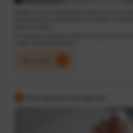
Behalten Sie Ihre Fuhrparkkosten jederzeit im Griff. Analy
identifizieren Sie Einsparpotenziale und treffen Sie fundi
Basis klarer Daten.
Mit intelligenten Reports und KPIs optimieren Sie Ihren F
steigern die Wirtschaftlichkeit.
Mehr erfahren
Wartung & Servicemanagement