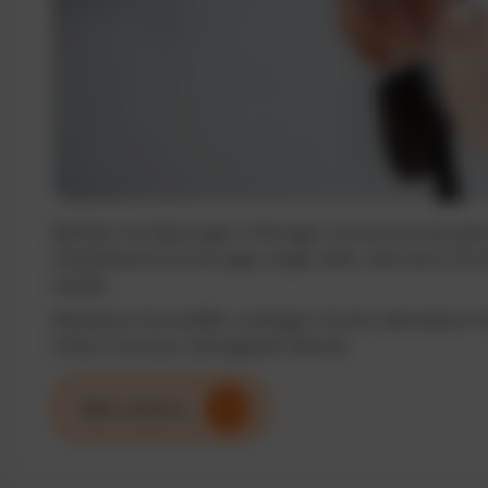
Behalten Sie Wartungen, Prüfungen und Serviceintervalle j
Automatische Erinnerungen sorgen dafür, dass keine Term
werden.
Reduzieren Sie Ausfälle, verlängern Sie die Lebensdauer I
sichern Sie einen reibungslosen Betrieb.
Mehr erfahren