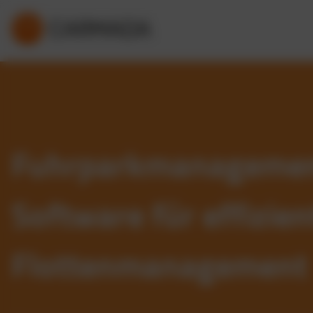
Fuhrparkmanageme
Software für effizien
Flottenmanagement