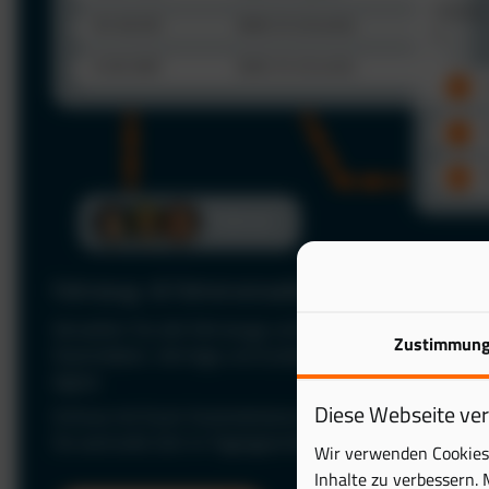
Fahrzeug- & Fahrerverwaltung
Verwalten Sie alle Fahrzeuge und Fahrer zentral in einer P
Zustimmun
Stammdaten, Verträge und Zuständigkeiten jederzeit im Bl
digital.
Diese Webseite ve
Schluss mit Excel: Automatisieren Sie Ihre Fuhrparkverwal
Sie wertvolle Zeit im Tagesgeschäft.
Wir verwenden Cookies 
Inhalte zu verbessern. 