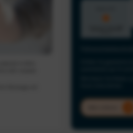
Führerscheinkontrol
Erfüllen Sie gesetzliche 
ederzeit im Blick.
automatisiert per KI und
ine mehr verpasst
Minimieren Sie Risiken u
Ihrem Unternehmen.
hrer Fahrzeuge und
Mehr erfahren