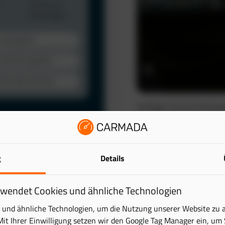
Verfolgen Sie Ihre Fahrze
automatisch. So schaffen 
wertvolle Zeit.
Das elektronische Fahrten
lattform. Behalten Sie
g
Details
reduziert den administra
ick – übersichtlich und
Mehr erfahren
rwendet Cookies und ähnliche Technologien
tung digital und sparen
und ähnliche Technologien, um die Nutzung unserer Website zu 
Mit Ihrer Einwilligung setzen wir den Google Tag Manager ein, um