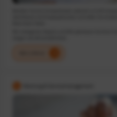
Behalten Sie Ihre Fuhrparkkosten jederzeit im Griff. Analy
identifizieren Sie Einsparpotenziale und treffen Sie fundi
Basis klarer Daten.
Mit intelligenten Reports und KPIs optimieren Sie Ihren F
steigern die Wirtschaftlichkeit.
Mehr erfahren
Wartung & Servicemanagement