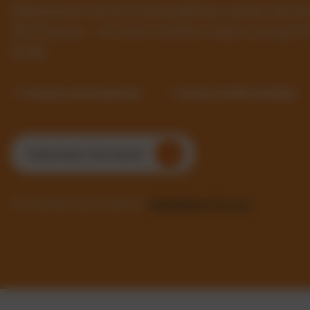
Digitalisieren Sie Ihre Fahrzeugflotte, senken Sie 
Sie Prozesse – mit einer intuitiven SaaS-Lösung f
Größe.
✓ Prozesse automatisieren
✓ Kosten im Blick behalten
Kostenlosen Test starten
Sie möchten mehr erfahren?
Kontaktieren Sie uns!