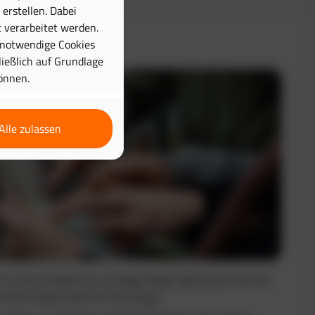
erstellen. Dabei
 verarbeitet werden.
& Disposition
 notwendige Cookies
hließlich auf Grundlage
önnen.
Alle zulassen
nt und vermeiden Sie unnötige Wege. Optimieren Sie Ihre
e die Auslastung Ihrer Fahrzeuge.