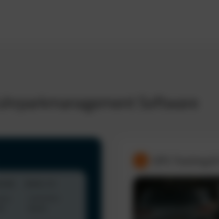
 Fuhrparkmanagement Software
GPS-Tracking &