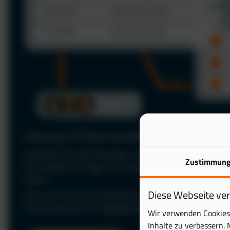
Fahrzeug- & Fahrerverwaltung
Verwalten Sie alle Fahrzeuge und Fahrer zentral in einer P
Zustimmun
Stammdaten, Verträge und Zuständigkeiten jederzeit im Bl
digital.
Diese Webseite ve
Schluss mit Excel: Automatisieren Sie Ihre Fuhrparkverwal
Sie wertvolle Zeit im Tagesgeschäft.
Wir verwenden Cookies 
Inhalte zu verbessern. 