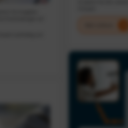
So sparen Sie Zeit, senke
Fuhrpark.
sieren Sie Ausgaben,
erte Entscheidungen auf
Mehr erfahren
uhrpark nachhaltig und