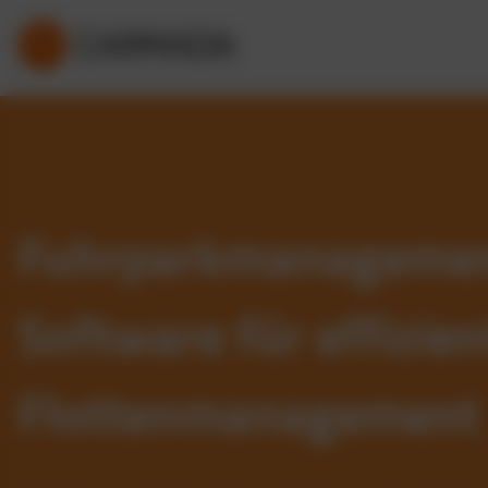
Fuhrparkmanageme
Software für effizien
Flottenmanagement