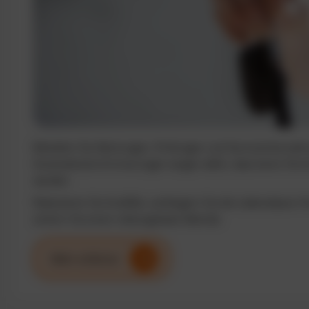
Behalten Sie Wartungen, Prüfungen und Serviceintervalle j
Automatische Erinnerungen sorgen dafür, dass keine Term
werden.
Reduzieren Sie Ausfälle, verlängern Sie die Lebensdauer I
sichern Sie einen reibungslosen Betrieb.
Mehr erfahren