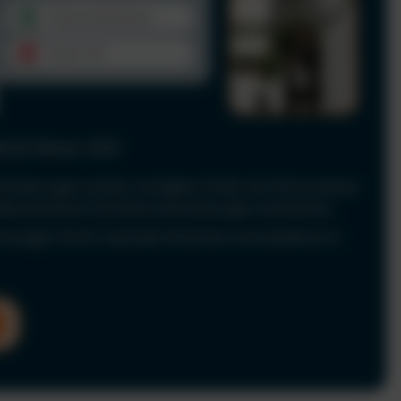
le & Fahrer-UVV
Anforderungen einfach und digital. Prüfen Sie Führerscheine
 dokumentieren Sie Fahrerunterweisungen rechtssicher.
nd sorgen Sie für maximale Sicherheit und Compliance in