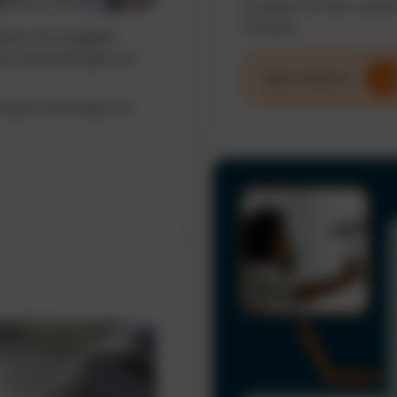
So sparen Sie Zeit, senke
Fuhrpark.
sieren Sie Ausgaben,
erte Entscheidungen auf
Mehr erfahren
uhrpark nachhaltig und