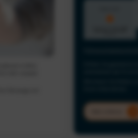
Führerscheinkontrol
Erfüllen Sie gesetzliche 
ederzeit im Blick.
automatisiert per KI und
ine mehr verpasst
Minimieren Sie Risiken u
Ihrem Unternehmen.
hrer Fahrzeuge und
Mehr erfahren