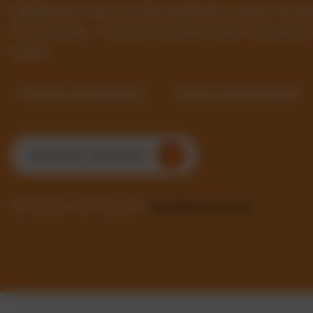
Digitalisieren Sie Ihre Fahrzeugflotte, senken Sie 
Sie Prozesse – mit einer intuitiven SaaS-Lösung f
Größe.
✓ Prozesse automatisieren
✓ Kosten im Blick behalten
Kostenlosen Test starten
Sie möchten mehr erfahren?
Kontaktieren Sie uns!