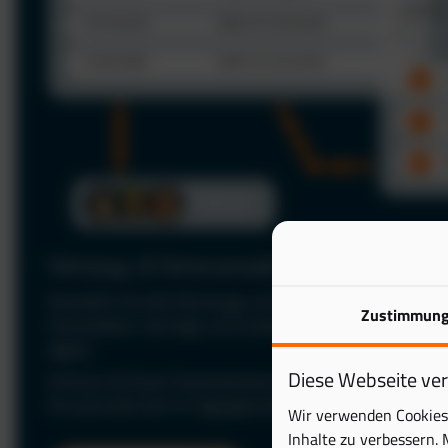
Fahrzeug- & Fahrerverwaltung
Verwalten Sie alle Fahrzeuge und Fahrer zentral in einer P
Zustimmun
Stammdaten, Verträge und Zuständigkeiten jederzeit im Bl
digital.
Diese Webseite ve
Schluss mit Excel: Automatisieren Sie Ihre Fuhrparkverwal
Sie wertvolle Zeit im Tagesgeschäft.
Wir verwenden Cookies 
Inhalte zu verbessern. 