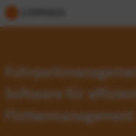
Fuhrparkmanageme
Software für effizien
Flottenmanagement