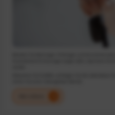
Behalten Sie Wartungen, Prüfungen und Serviceintervalle j
Automatische Erinnerungen sorgen dafür, dass keine Term
werden.
Reduzieren Sie Ausfälle, verlängern Sie die Lebensdauer I
sichern Sie einen reibungslosen Betrieb.
Mehr erfahren