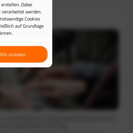
erstellen. Dabei
 verarbeitet werden.
& Disposition
 notwendige Cookies
hließlich auf Grundlage
önnen.
Alle zulassen
nt und vermeiden Sie unnötige Wege. Optimieren Sie Ihre
e die Auslastung Ihrer Fahrzeuge.