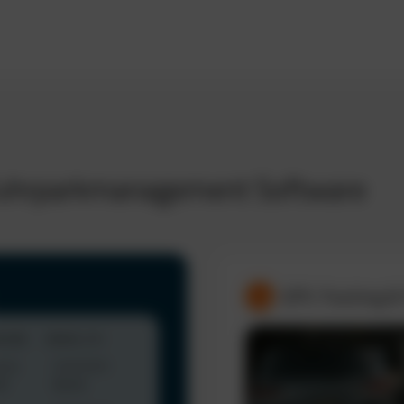
 Fuhrparkmanagement Software
GPS-Tracking &