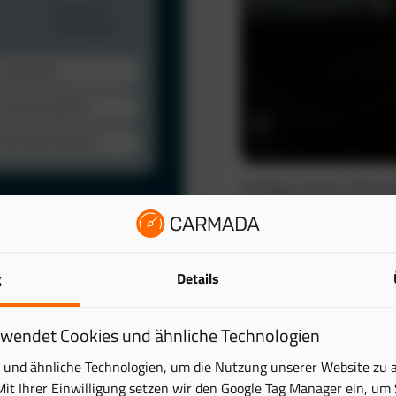
Verfolgen Sie Ihre Fahrze
automatisch. So schaffen 
wertvolle Zeit.
Das elektronische Fahrten
lattform. Behalten Sie
g
Details
reduziert den administra
ick – übersichtlich und
Mehr erfahren
rwendet Cookies und ähnliche Technologien
tung digital und sparen
und ähnliche Technologien, um die Nutzung unserer Website zu 
Mit Ihrer Einwilligung setzen wir den Google Tag Manager ein, um