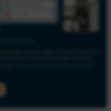
le & Fahrer-UVV
Anforderungen einfach und digital. Prüfen Sie Führerscheine
 dokumentieren Sie Fahrerunterweisungen rechtssicher.
nd sorgen Sie für maximale Sicherheit und Compliance in