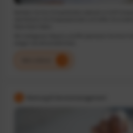
Behalten Sie Ihre Fuhrparkkosten jederzeit im Griff. Analy
identifizieren Sie Einsparpotenziale und treffen Sie fundi
Basis klarer Daten.
Mit intelligenten Reports und KPIs optimieren Sie Ihren F
steigern die Wirtschaftlichkeit.
Mehr erfahren
Wartung & Servicemanagement