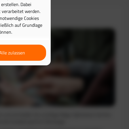
erstellen. Dabei
 verarbeitet werden.
& Disposition
 notwendige Cookies
hließlich auf Grundlage
önnen.
Alle zulassen
nt und vermeiden Sie unnötige Wege. Optimieren Sie Ihre
e die Auslastung Ihrer Fahrzeuge.