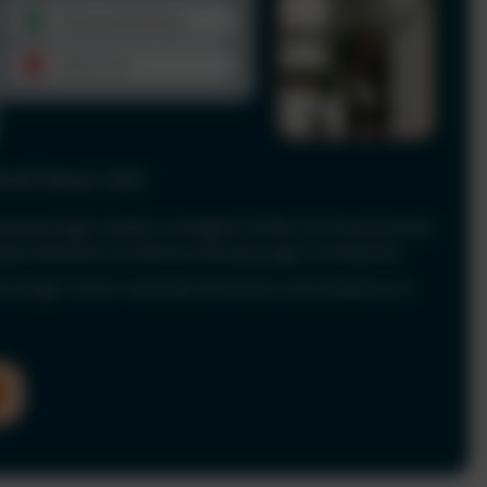
le & Fahrer-UVV
Anforderungen einfach und digital. Prüfen Sie Führerscheine
 dokumentieren Sie Fahrerunterweisungen rechtssicher.
nd sorgen Sie für maximale Sicherheit und Compliance in