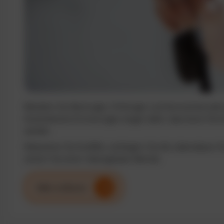
Behalten Sie Wartungen, Prüfungen und Serviceintervalle j
Automatische Erinnerungen sorgen dafür, dass keine Term
werden.
Reduzieren Sie Ausfälle, verlängern Sie die Lebensdauer I
sichern Sie einen reibungslosen Betrieb.
Mehr erfahren