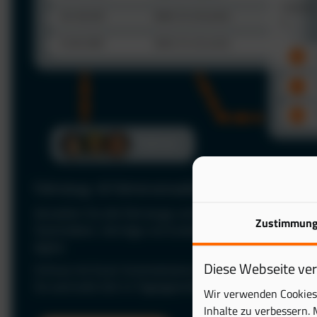
Fahrzeug- & Fahrerverwaltung
Verwalten Sie alle Fahrzeuge und Fahrer zentral in einer P
Zustimmun
Stammdaten, Verträge und Zuständigkeiten jederzeit im Bl
digital.
Diese Webseite ve
Schluss mit Excel: Automatisieren Sie Ihre Fuhrparkverwal
Sie wertvolle Zeit im Tagesgeschäft.
Wir verwenden Cookies 
Inhalte zu verbessern. 