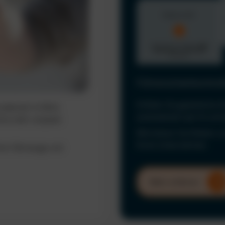
Führerscheinkontrol
Erfüllen Sie gesetzliche 
ederzeit im Blick.
automatisiert per KI und
ine mehr verpasst
Minimieren Sie Risiken u
Ihrem Unternehmen.
hrer Fahrzeuge und
Mehr erfahren