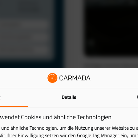
Verfolgen Sie Ihre Fahrze
automatisch. So schaffen 
wertvolle Zeit.
Das elektronische Fahrten
lattform. Behalten Sie
g
Details
reduziert den administra
ick – übersichtlich und
Mehr erfahren
rwendet Cookies und ähnliche Technologien
tung digital und sparen
und ähnliche Technologien, um die Nutzung unserer Website zu 
Mit Ihrer Einwilligung setzen wir den Google Tag Manager ein, um