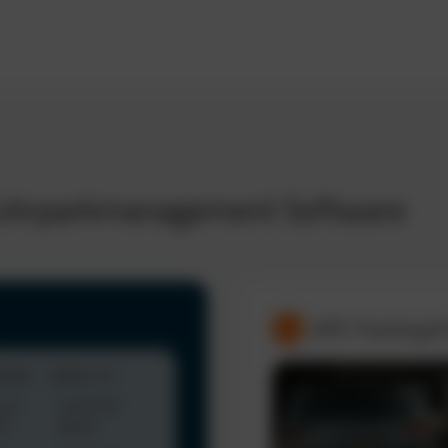
 Fuhrparkmanagement Software
GPS-Tracking &