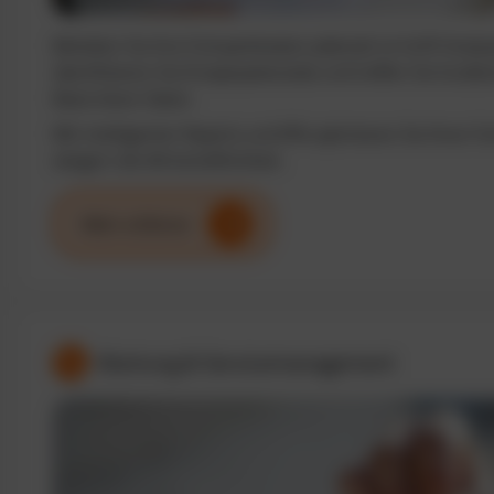
Behalten Sie Ihre Fuhrparkkosten jederzeit im Griff. Analy
identifizieren Sie Einsparpotenziale und treffen Sie fundi
Basis klarer Daten.
Mit intelligenten Reports und KPIs optimieren Sie Ihren F
steigern die Wirtschaftlichkeit.
Mehr erfahren
Wartung & Servicemanagement