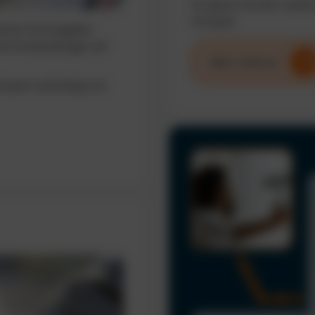
So sparen Sie Zeit, senke
Fuhrpark.
sieren Sie Ausgaben,
erte Entscheidungen auf
Mehr erfahren
uhrpark nachhaltig und