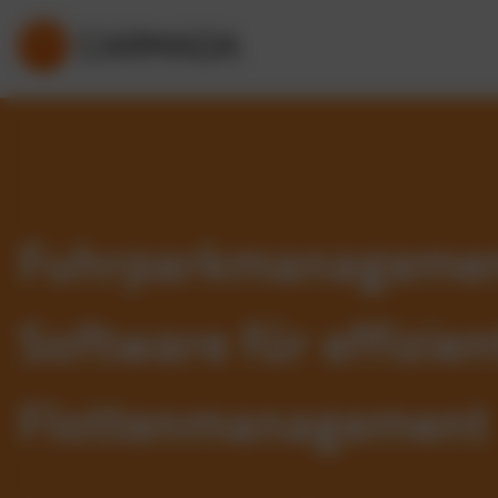
Fuhrparkmanageme
Software für effizien
Flottenmanagement