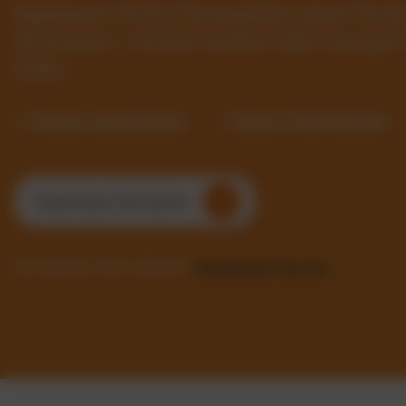
Digitalisieren Sie Ihre Fahrzeugflotte, senken Sie 
Sie Prozesse – mit einer intuitiven SaaS-Lösung f
Größe.
✓ Prozesse automatisieren
✓ Kosten im Blick behalten
Kostenlosen Test starten
Sie möchten mehr erfahren?
Kontaktieren Sie uns!