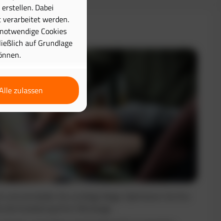
erstellen. Dabei
 verarbeitet werden.
& Disposition
 notwendige Cookies
hließlich auf Grundlage
önnen.
Alle zulassen
nt und vermeiden Sie unnötige Wege. Optimieren Sie Ihre
e die Auslastung Ihrer Fahrzeuge.