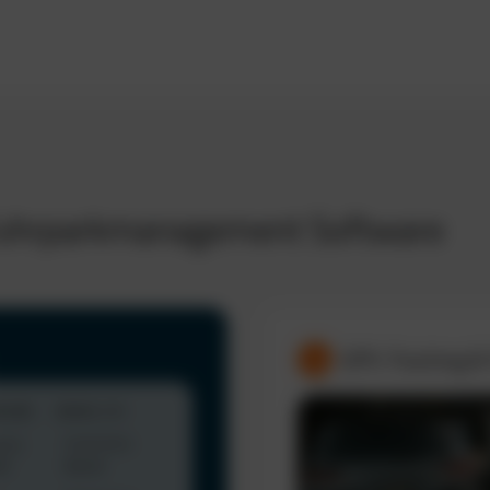
 Fuhrparkmanagement Software
GPS-Tracking &