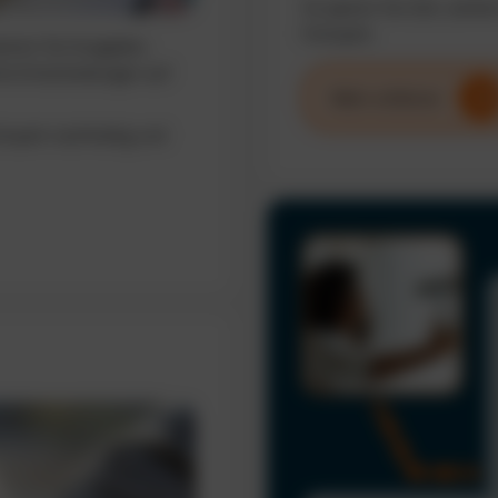
So sparen Sie Zeit, senke
Fuhrpark.
sieren Sie Ausgaben,
erte Entscheidungen auf
Mehr erfahren
uhrpark nachhaltig und