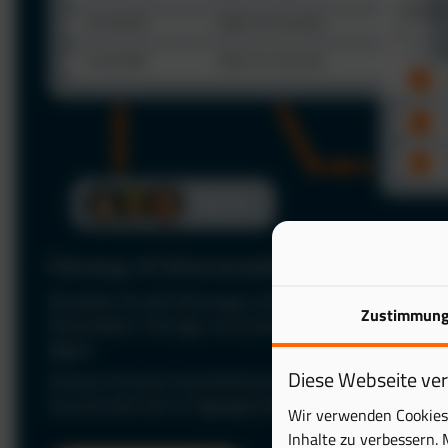
Fahrzeug- & Fahrerverwaltung
Verwalten Sie alle Fahrzeuge und Fahrer zentral in einer P
Zustimmun
Stammdaten, Verträge und Zuständigkeiten jederzeit im Bl
digital.
Diese Webseite ve
Schluss mit Excel: Automatisieren Sie Ihre Fuhrparkverwal
Sie wertvolle Zeit im Tagesgeschäft.
Wir verwenden Cookies 
Inhalte zu verbessern. 