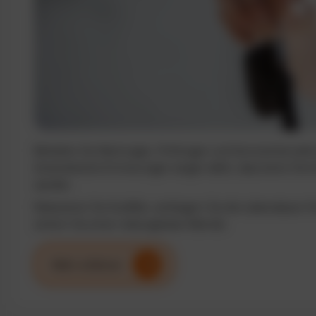
Behalten Sie Wartungen, Prüfungen und Serviceintervalle j
Automatische Erinnerungen sorgen dafür, dass keine Term
werden.
Reduzieren Sie Ausfälle, verlängern Sie die Lebensdauer I
sichern Sie einen reibungslosen Betrieb.
Mehr erfahren