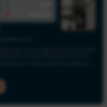
le & Fahrer-UVV
Anforderungen einfach und digital. Prüfen Sie Führerscheine
 dokumentieren Sie Fahrerunterweisungen rechtssicher.
nd sorgen Sie für maximale Sicherheit und Compliance in