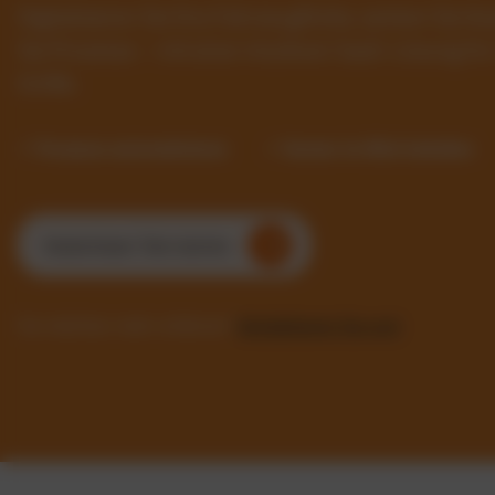
Digitalisieren Sie Ihre Fahrzeugflotte, senken Sie 
Sie Prozesse – mit einer intuitiven SaaS-Lösung f
Größe.
✓ Prozesse automatisieren
✓ Kosten im Blick behalten
Kostenlosen Test starten
Sie möchten mehr erfahren?
Kontaktieren Sie uns!