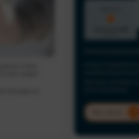
Führerscheinkontrol
Erfüllen Sie gesetzliche 
ederzeit im Blick.
automatisiert per KI und
ine mehr verpasst
Minimieren Sie Risiken u
Ihrem Unternehmen.
hrer Fahrzeuge und
Mehr erfahren