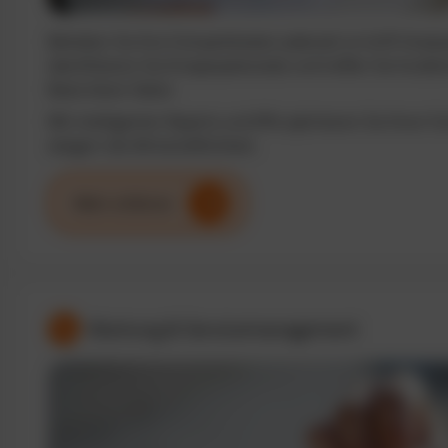
Behalten Sie Ihre Fuhrparkkosten jederzeit im Griff. Analy
identifizieren Sie Einsparpotenziale und treffen Sie fundi
Basis klarer Daten.
Mit intelligenten Reports und KPIs optimieren Sie Ihren F
steigern die Wirtschaftlichkeit.
Mehr erfahren
Wartung & Servicemanagement