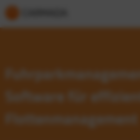
Fuhrparkmanageme
Software für effizien
Flottenmanagement