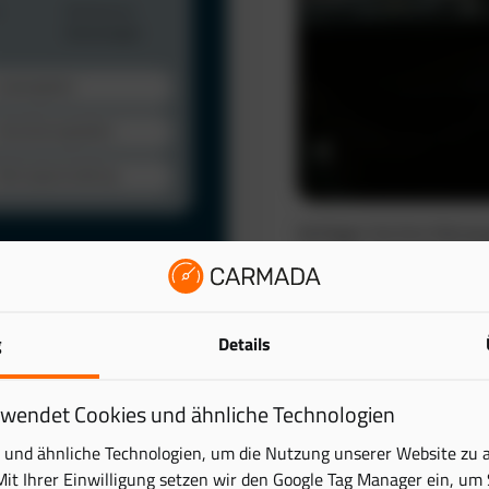
Verfolgen Sie Ihre Fahrze
automatisch. So schaffen 
wertvolle Zeit.
Das elektronische Fahrten
lattform. Behalten Sie
g
Details
reduziert den administra
ick – übersichtlich und
Mehr erfahren
rwendet Cookies und ähnliche Technologien
tung digital und sparen
und ähnliche Technologien, um die Nutzung unserer Website zu 
Mit Ihrer Einwilligung setzen wir den Google Tag Manager ein, um