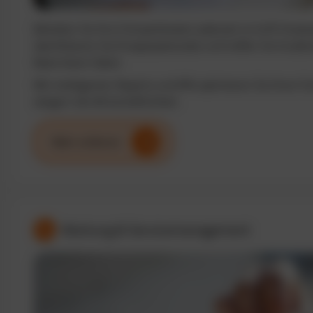
Behalten Sie Ihre Fuhrparkkosten jederzeit im Griff. Analy
identifizieren Sie Einsparpotenziale und treffen Sie fundi
Basis klarer Daten.
Mit intelligenten Reports und KPIs optimieren Sie Ihren F
steigern die Wirtschaftlichkeit.
Mehr erfahren
Wartung & Servicemanagement