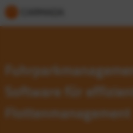
Fuhrparkmanageme
Software für effizien
Flottenmanagement