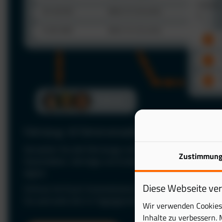
Fahrzeug- & Fahrerverwaltung
Verwalten Sie alle Fahrzeuge und Fahrer zentral in einer P
Zustimmun
Stammdaten, Verträge und Zuständigkeiten jederzeit im Bl
digital.
Diese Webseite ve
Schluss mit Excel: Automatisieren Sie Ihre Fuhrparkverwal
Sie wertvolle Zeit im Tagesgeschäft.
Wir verwenden Cookies 
Inhalte zu verbessern. 