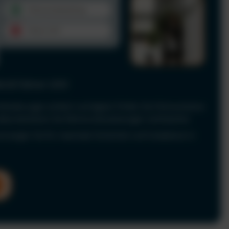
le & Fahrer-UVV
Anforderungen einfach und digital. Prüfen Sie Führerscheine
 dokumentieren Sie Fahrerunterweisungen rechtssicher.
nd sorgen Sie für maximale Sicherheit und Compliance in