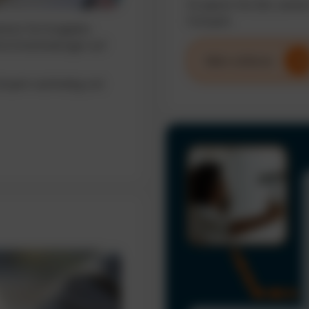
So sparen Sie Zeit, senke
Fuhrpark.
sieren Sie Ausgaben,
erte Entscheidungen auf
Mehr erfahren
uhrpark nachhaltig und