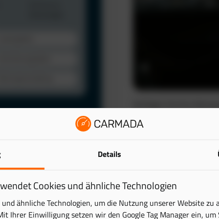
Verfolgen Sie Ihre Fahrze
automatisch. So schaffen 
wertvolle Zeit.
Das elektronische Fahrten
lattform. Behalten Sie
g
Details
reduziert den administra
ick – übersichtlich und
Mehr erfahren
rwendet Cookies und ähnliche Technologien
tung digital und sparen
und ähnliche Technologien, um die Nutzung unserer Website zu 
Mit Ihrer Einwilligung setzen wir den Google Tag Manager ein, um