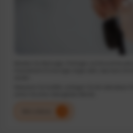
Behalten Sie Wartungen, Prüfungen und Serviceintervalle j
Automatische Erinnerungen sorgen dafür, dass keine Term
werden.
Reduzieren Sie Ausfälle, verlängern Sie die Lebensdauer I
sichern Sie einen reibungslosen Betrieb.
Mehr erfahren