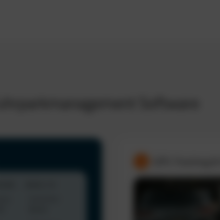
 Fuhrparkmanagement Software
GPS-Tracking &