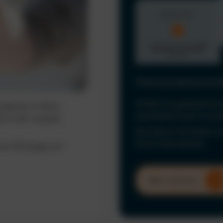
Führerscheinkontrol
Erfüllen Sie gesetzliche 
ederzeit im Blick.
automatisiert per KI und
ine mehr verpasst
Minimieren Sie Risiken u
Ihrem Unternehmen.
hrer Fahrzeuge und
Mehr erfahren