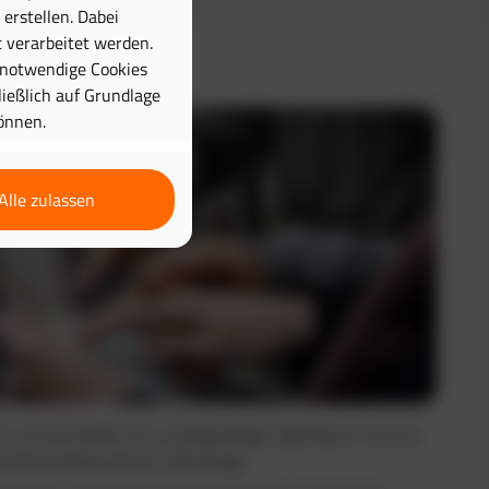
erstellen. Dabei
 verarbeitet werden.
& Disposition
 notwendige Cookies
hließlich auf Grundlage
önnen.
Alle zulassen
nt und vermeiden Sie unnötige Wege. Optimieren Sie Ihre
e die Auslastung Ihrer Fahrzeuge.