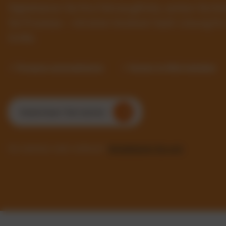
Digitalisieren Sie Ihre Fahrzeugflotte, senken Sie 
Sie Prozesse – mit einer intuitiven SaaS-Lösung f
Größe.
✓ Prozesse automatisieren
✓ Kosten im Blick behalten
Kostenlosen Test starten
Sie möchten mehr erfahren?
Kontaktieren Sie uns!