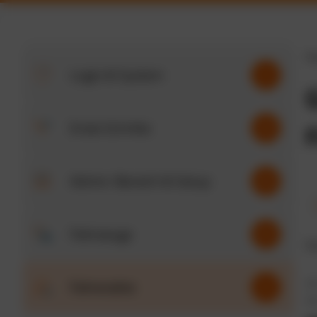
St
Login & System
6
Erste Schritte
15
Admin-Bereich & Setup
25
Fahrzeuge
27
Si
Fahrerakte
6