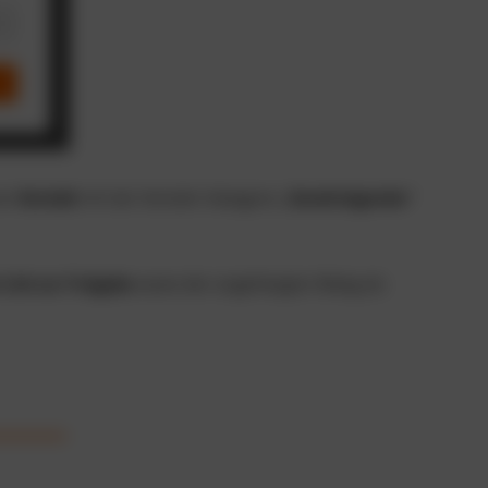
nen
Kontakt
mit der Kontakt-Kategorie „
Genehmigender
“
 Link zur Freigabe
sowie den angehängten Beleg als