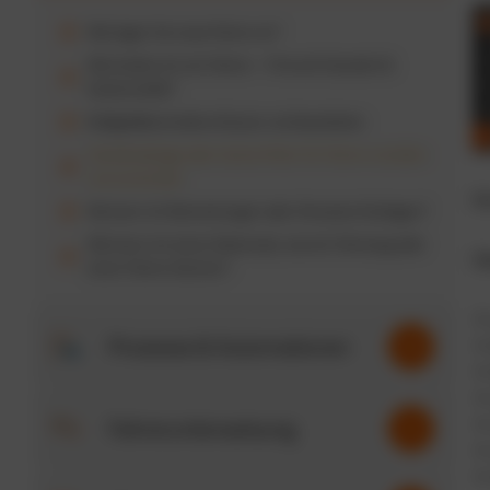
Wie legen Sie neue Fahrer an?
Wie ändere ich am Fahrer – Firma & Standort &
Kostenstelle?
Bußgeldbescheide erfassen und bearbeiten
Gehaltsabzüge oder Gutschriften für Fahrer erstellen
und versenden
Do
Wo kann ich Bemerkungen oder Hinweise festlegen?
Wie kann ich einen Datensatz, wie ein Fahrzeug oder
Üb
einen Fahrer löschen?
Prozesse & Automationen
13
Fahrerunterweisung
6