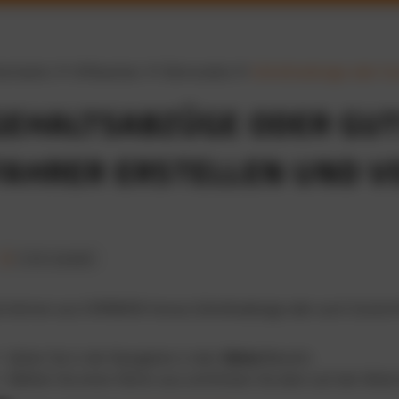
artseite
Hilfeseiten
Fahrerakte
Gehaltsabzüge oder Gut
GEHALTSABZÜGE ODER GUT
FAHRER ERSTELLEN UND 
2 min Lesezeit
e können aus CARMADA heraus Gehaltsabzüge oder auch Gutschrift
Gehen Sie in der Navigation in den
Fahrer
Bereich.
Wählen Sie einen Fahrer aus und klicken Sie dann auf
den Reite