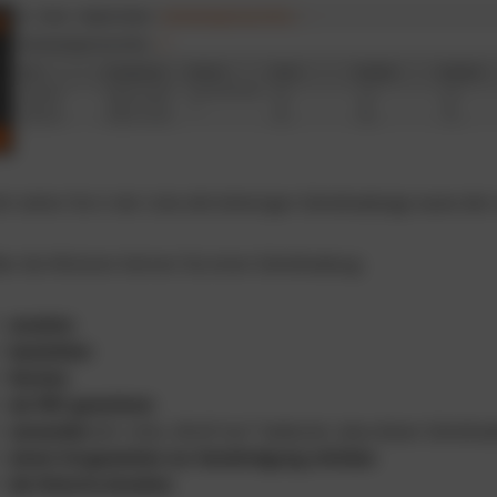
rt sehen Sie in der Liste alle bisherigen Gehaltsabzüge sowie de
er die Aktionen können Sie einen Gehaltsabzug:
ansehen
bearbeiten
löschen
als PDF generieren
versenden
(ein rotes „Brief-Icon“ bedeutet, dass dieser Gehalts
einem Vorgesetzten zur Genehmigung schicken
die Historie einsehen