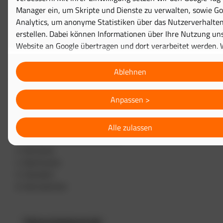
Beschreibung
Manager ein, um Skripte und Dienste zu verwalten, sowie Go
Bezeichnung
Analytics, um anonyme Statistiken über das Nutzerverhalte
Personalnummer
erstellen. Dabei können Informationen über Ihre Nutzung un
Kostenstelle
Website an Google übertragen und dort verarbeitet werden.
Anz. Fehlversuche
Sie die Verwendung optionaler Cookies ablehnen, werden
Letzte Führerscheinkontrolle
ausschließlich technisch notwendige Cookies gesetzt, die für
Ablehnen
Standort
Betrieb der Website erforderlich sind. Die Verarbeitung erfolg
ausschließlich auf Grundlage Ihrer freiwilligen Einwilligung, d
Excel Blatt Fahrer
Anpassen >
jederzeit in den
Cookie-Einstellungen
widerrufen können.
Personalnummer
Alle zulassen
Letzte Führerscheinkontrolle
Vorname
Nachname
Standort
Kennzeichen
Führerscheinkontrolle