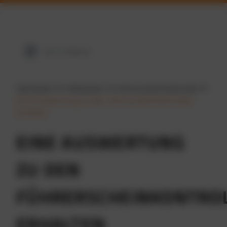
View Categories
Startseite
Hilfeseiten
Führerscheinkontrolle
Eine Auswertung zu den Führerscheinkontrollen
erhalten
EINE AUSWERTUNG
ZU DEN
FÜHRERSCHEINKONTRO
ERHALTEN