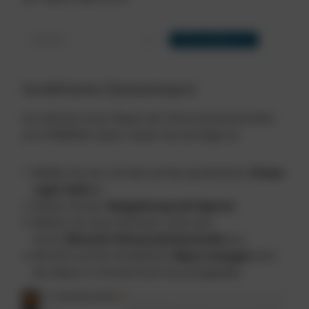
Vordefinierter Standardreport
Sie möchten einen Report der Führerscheinkontrollen
aus CARMADA ziehen. Gehen Sie wie folgt vor:
Melden Sie sich mit dem auf der persönlichen
Firmen-
Login-Seite
an
Klicken Sie den
Navigationspunkt Reports
Wählen Sie einen Zeitraum unter dem
Punkt
Übersicht Führerscheinkontrollen
aus
Mit Klick auf die Schaltfläche
Report erzeugen
wird
der Report im Format Excel heruntergeladen