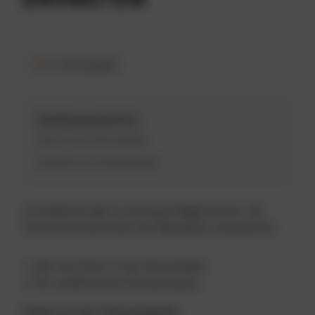
< 1 min Lesezeit
Inhaltsverzeichnis
Filtern in der Fahrertabelle
Vordefinierter Standardreport
Grundsätzlich gibt es zwei gute Möglichkeiten, die
Führerscheinkontrollen der Mitarbeiter auszuwerten.
Über das Filtern in der Fahrertabelle
Per vordefiniertem Standardreport
Filtern in der Fahrertabelle