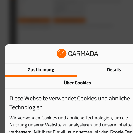
Zustimmung
Details
Die Reports beinhalten folgende Blätter und Felder &
Über Cookies
Spalten:
Diese Webseite verwendet Cookies und ähnliche
Excel Blatt Pruefungen
Technologien
Status
Wir verwenden Cookies und ähnliche Technologien, um die
Ergebnis
Nutzung unserer Website zu analysieren und unsere Inhalte
Datum
verbessern. Mit Ihrer Einwilligung setzen wir den Google Tag