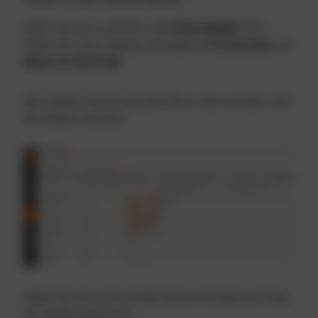
Gehen Sie hier zunächst in die
Fahrertabelle
. Dort
finden Sie unter anderem die Spalten
FS-Kontrolle
und
Datum FS-Kontrolle
.
Nach diesen können Sie jetzt filtern oder und oder nach
dem Datum sortieren.
Haben Sie eine Liste erstellt können Sie diese am Ende
der Tabelle exportieren.